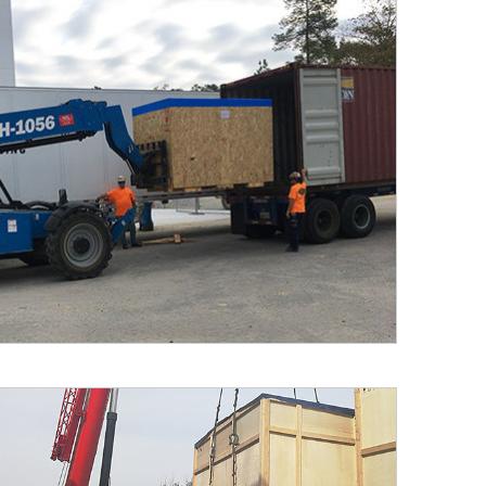
サイト内検索
お問い合わせ
事業所一覧
グループ会社
用語集
リンク集
個人情報保護方針(株式会
サイトマップ
JA
/
EN