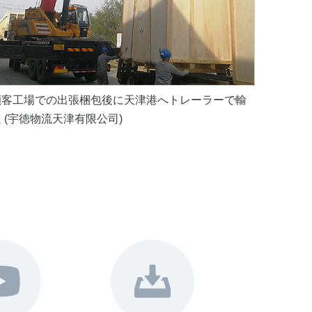
顧客工場での出張梱包後に天津港へトレーラーで輸
 (宇徳物流天津有限公司)