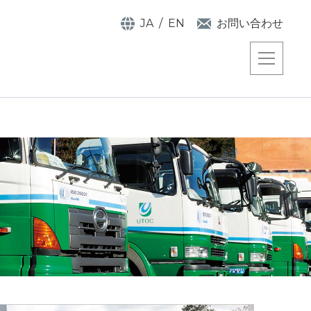
JA
EN
お問い合わせ
事業
企業
港湾事業
代表メッセージ
物流事業
企業理念
プラント事業
宇徳の強み
企業情報
サステナビリティ
電子公告