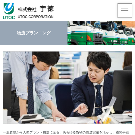
物流プランニング
事業
企業
採用
JA
/
EN
一般貨物から大型プラント機器に至る、あらゆる貨物の輸送実績を活かし、通関手続