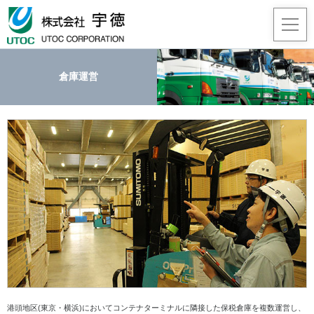
倉庫運営
事業
企業
採用
JA
/
EN
港頭地区(東京・横浜)においてコンテナターミナルに隣接した保税倉庫を複数運営し、