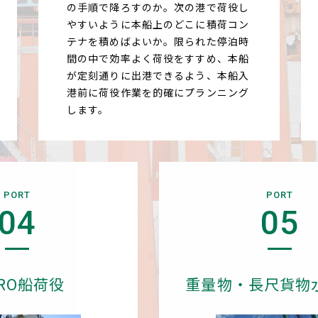
の手順で降ろすのか。次の港で荷役し
やすいように本船上のどこに積荷コン
テナを積めばよいか。限られた停泊時
間の中で効率よく荷役をすすめ、本船
が定刻通りに出港できるよう、本船入
港前に荷役作業を的確にプランニング
します。
PORT
PORT
04
05
-RO船荷役
重量物・長尺貨物