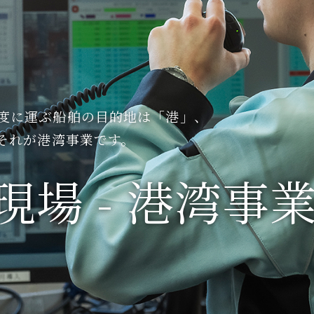
度に運ぶ船舶の目的地は「港」、
、それが港湾事業です。
現場
-
港湾事